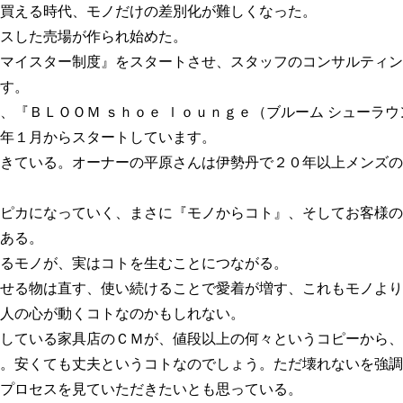
買える時代、モノだけの差別化が難しくなった。
スした売場が作られ始めた。
マイスター制度』をスタートさせ、スタッフのコンサルティン
す。
、『ＢＬＯＯＭ ｓｈｏｅ ｌｏｕｎｇｅ（ブルーム シューラ
年１月からスタートしています。
きている。オーナーの平原さんは伊勢丹で２０年以上メンズの
ピカになっていく、まさに『モノからコト』、そしてお客様の
ある。
るモノが、実はコトを生むことにつながる。
せる物は直す、使い続けることで愛着が増す、これもモノより
人の心が動くコトなのかもしれない。
している家具店のＣＭが、値段以上の何々というコピーから、
。安くても丈夫というコトなのでしょう。ただ壊れないを強調
プロセスを見ていただきたいとも思っている。