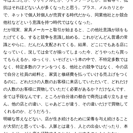
今はエコとか、リサイクルとか、ヴィンテージとか、古着等々、抵
抗はそれほどない人が多くなったと思う。プラス、メルカリとか
で、ネットで個人対個人が売買する時代だから、同業他社とか競合
他社などという意識を持つ時代ではなくなった。
だが現実、家具メーカーと取引が始まると、この他社意識が頭をも
たげてくる。すると競争を意識し始める。これがどんどん普通の常
識とやらに、だんだん支配されてくる。結果、どこにでもある店に
なっていく。況しては全てが揃ってしまった今、どうやったら買っ
てもらえるか。ゆっくり、いそげという本の中で、不特定多数では
なく、特定多数のファンをつくる、他社との競争ではなく、今の店
で自分と社員の給料と、家賃と修繕費を払っていける売上げをつく
るのに。どれだけの人数のお客様に来店していただいて、どれだけ
の人数のお客様に買物していただく必要があるか？だけなんです、
全ては手段なんです。ところが自分達の都合で商売は成り立ちませ
ん。他の店との違い、じゃあどこが違う、その違いだけで買物して
くれるのか、どうだろう。
明確な答えなどない。店が生き続けるために栄養を与え続けること
が大切だと思っている。人脈とは違う、人との出会いだったり、本