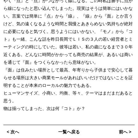
やく『点』と『点』がつながって線になる。この時私は勝手に点か
ら線になったと思い込んでしまった。現実はそうは簡単にはいかな
い。言葉では簡単に『点』から『線』、『線』から『面』とか言う
けど、気の遠くなるような時間と我慢とあきらめない気持ちが絶対
に必要になると気づく。思うようにはいかない、『モノ』から『コ
ト』も一緒、こんな話を昨日長岡でＬＩＳの３人の若い経営者とミ
ーティングの時にしていた。彼等は若い、私の歳になるまで３０年
近くある。どんなに時間がかかっても商売の結果が、あるいは商い
を通じて『面』をつくらなかったら意味がない。
『面』は住みたい場所として最高、年寄りから子供まで安心して暮
らせる場所は大きい商業モールがあればいいだけではないことを証
明することが本来のローカルの魅力でもある。
ヒューマンサイズ、小商い、均衡、等々、テーマはまだまだあると
思う。
物は揃ってしまった、次は何『コト』か？
< 次へ
一覧へ戻る
前へ >