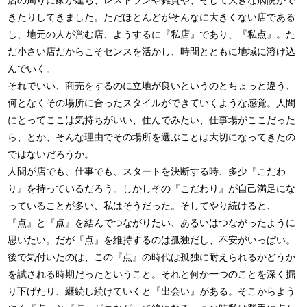
店の周りに家が建ち、レストランや雑貨や、そして大きな病院がで
きたりしてきました。ただほとんどがそんなに大きくない店である
し、地元の人が営む店、ようするに『私店』であり、『私点』。た
だ小さい店だからこそセンスを活かし、時間とともに地域に溶け込
んでいく。
それでいい、商売をするのに立地が良いというのとちょっと違う、
何となくその場所に合ったスタイルができていくような感覚。人間
にとってここは気持ちがいい、住んでみたい、仕事場がここだった
ら、とか、そんな理由でその場所を選ぶことは大切になってきたの
ではないだろうか。
人間が店でも、仕事でも、スタートを決断する時、多少『こだわ
り』を持っているだろう。しかしその『こだわり』が自己満足にな
っていることが多い、私はそうだった。そしてやり続けると、
『点』と『点』を結んでつながりたい、あるいはつながったように
思いたい。だが『点』を維持するのは孤独だし、不安がいっぱい。
後で気付いたのは、この『点』の時代は孤独に耐えられるかどうか
を試される時期だったということ。それと何か一つのことを深く掘
り下げたり、継続し続けていくと『出会い』がある。そこからよう