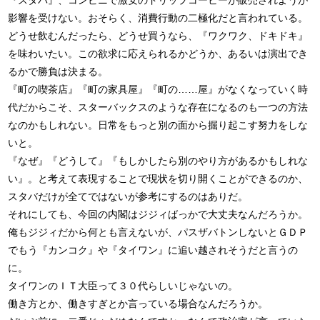
『スタバ』、コンビニで激安のドリップコーヒーが販売されようが
影響を受けない。おそらく、消費行動の二極化だと言われている。
どうせ飲むんだったら、どうせ買うなら、『ワクワク、ドキドキ』
を味わいたい。この欲求に応えられるかどうか、あるいは演出でき
るかで勝負は決まる。
『町の喫茶店』『町の家具屋』『町の……屋』がなくなっていく時
代だからこそ、スターバックスのような存在になるのも一つの方法
なのかもしれない。日常をもっと別の面から掘り起こす努力をしな
いと。
『なぜ』『どうして』『もしかしたら別のやり方があるかもしれな
い』。と考えて表現することで現状を切り開くことができるのか、
スタバだけが全てではないが参考にするのはありだ。
それにしても、今回の内閣はジジィばっかで大丈夫なんだろうか。
俺もジジィだから何とも言えないが、パスザバトンしないとＧＤＰ
でもう『カンコク』や『タイワン』に追い越されそうだと言うの
に。
タイワンのＩＴ大臣って３０代らしいじゃないの。
働き方とか、働きすぎとか言っている場合なんだろうか。