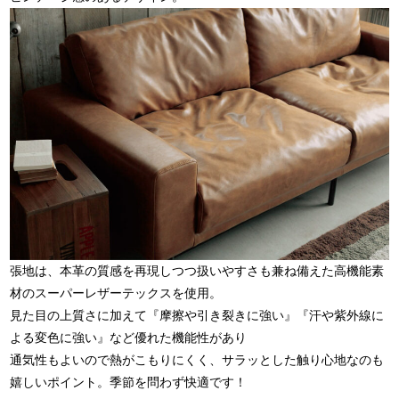
張地は、本革の質感を再現しつつ扱いやすさも兼ね備えた高機能素
材のスーパーレザーテックスを使用。
見た目の上質さに加えて『摩擦や引き裂きに強い』『汗や紫外線に
よる変色に強い』など優れた機能性があり
通気性もよいので熱がこもりにくく、サラッとした触り心地なのも
嬉しいポイント。季節を問わず快適です！