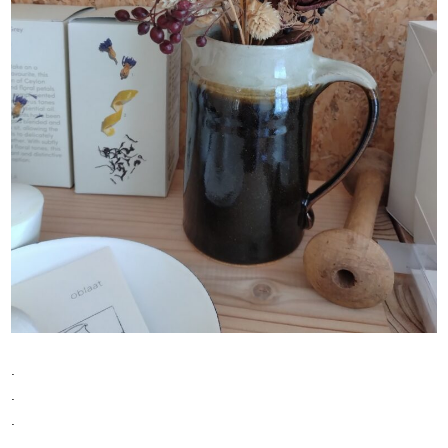
.
.
.