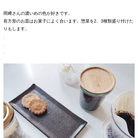
岡﨑さんの濃いめの色が好きです。
長方形のお皿はお菓子によく合います。惣菜を2、3種類盛り付けた
りもします。
.
.
.