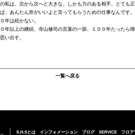
の私は、次から次へと大きな、しかも力のある相手、とても正
ぱ、あんたん所がいいよと言ってもらうための仕事なんです。
０年は続かない。
０年以上の継続、寺山修司の言葉の一節、１００年たったら帰
思い出す。
一覧へ戻る
S.H.Sとは
インフォメーション
ブログ
SERVICE
フロア