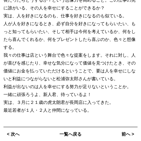
長だったらどうするか？という想像力を高めること。この仕事の先
に誰がいる、その人を幸せにすることができるか？
実は、人を好きになるのも、仕事を好きになるのも似ている。
人が人を好きになるとき、必ず自分を好きになってもらいたい、も
っと知ってもらいたい、そして相手は今何を考えているか、何をし
たら喜んでくれるか、何をプレゼントしたら喜ぶのか、色々と想像
する。
我々の仕事は店という舞台で色々な提案をします。それに対し、人
が喜びを感じたり、幸せな気分になって価値を見つけたとき、その
価値にお金を払っていただけるということで、要は人を幸せにしな
いと利益につながらないと松浦弥太郎さんが書いている。
利益が出ないのは人を幸せにする努力が足りないということか。
一緒に頑張ろうよ、新人君、待っているよ！
実は、３月に２１歳の虎太朗君が長岡店に入ってきた。
最近若者が１人・２人と仲間になっている。
< 次へ
一覧へ戻る
前へ >