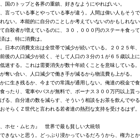
、国のトップと各界の重鎮、好きなようにやればいい。
、言っている事とやっている事が違う。人間は偉い人もそうで
れない。本能的に自分のことしか考えていないのかもしれない
て自殺者が増えているのに、３０，０００円のステーキ食って
済は、特に消費は。
。日本の消費支出は全世帯で減少が続いている。２０２５年、
前後の人口減少が続く、そして人口の３分の１が６５歳以上に
低迷する。これは需要消失が数十年続くことを意味している。
が奪い合い、人口減少で働き手が減るから物流費も上がる。
かに生き残るか、今までの常識が通用しない。俺達の税金で食
食ったり、電車やバスが無料で、ボーナス３００万円以上貰っ
げる、自分達の数を減らす、そういう相談をお茶を飲んでやる
おそらくＺ世代と言われる若者達の熱烈な支持を受けるはず。
、ホセ・ムヒカ』 世界で最も貧しい大統領
できないと思う。どっぷり浸かっているだろうから、権力とか