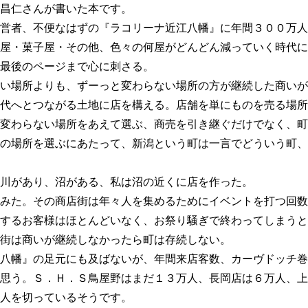
昌仁さんが書いた本です。
営者、不便なはずの『ラコリーナ近江八幡』に年間３００万人
屋・菓子屋・その他、色々の何屋がどんどん減っていく時代に
最後のページまで心に刺さる。
い場所よりも、ずーっと変わらない場所の方が継続した商いが
代へとつながる土地に店を構える。店舗を単にものを売る場所
変わらない場所をあえて選ぶ、商売を引き継ぐだけでなく、町
の場所を選ぶにあたって、新潟という町は一言でどういう町、
川があり、沼がある、私は沼の近くに店を作った。
みた。その商店街は年々人を集めるためにイベントを打つ回数
するお客様はほとんどいなく、お祭り騒ぎで終わってしまうと
街は商いが継続しなかったら町は存続しない。
八幡』の足元にも及ばないが、年間来店客数、カーヴドッチ巻
思う。Ｓ．Ｈ．Ｓ鳥屋野はまだ１３万人、長岡店は６万人、上
人を切っているそうです。