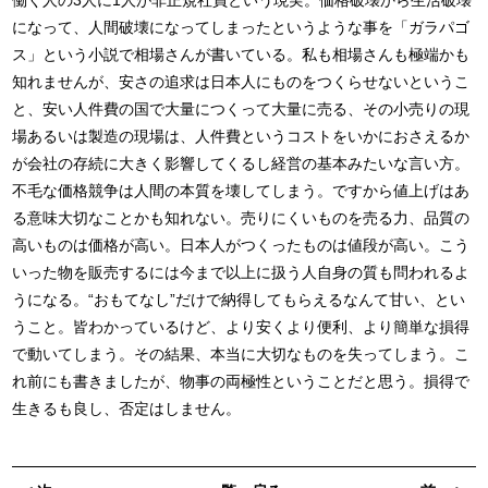
働く人の3人に1人が非正規社員という現実。価格破壊から生活破壊
になって、人間破壊になってしまったというような事を「ガラパゴ
ス」という小説で相場さんが書いている。私も相場さんも極端かも
知れませんが、安さの追求は日本人にものをつくらせないというこ
と、安い人件費の国で大量につくって大量に売る、その小売りの現
場あるいは製造の現場は、人件費というコストをいかにおさえるか
が会社の存続に大きく影響してくるし経営の基本みたいな言い方。
不毛な価格競争は人間の本質を壊してしまう。ですから値上げはあ
る意味大切なことかも知れない。売りにくいものを売る力、品質の
高いものは価格が高い。日本人がつくったものは値段が高い。こう
いった物を販売するには今まで以上に扱う人自身の質も問われるよ
うになる。“おもてなし”だけで納得してもらえるなんて甘い、とい
うこと。皆わかっているけど、より安くより便利、より簡単な損得
で動いてしまう。その結果、本当に大切なものを失ってしまう。こ
れ前にも書きましたが、物事の両極性ということだと思う。損得で
生きるも良し、否定はしません。