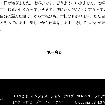
７日が過ぎました。七転びです。思うようにいきません。七転
年、むずかしくなっていきます。逆にだんだん“らく”になって
自分の選んだ道ですから十転びも二十転びもあります。ただ自
と思っています。楽しいから仕事をします。そしてしごとが遊
。
一覧へ戻る
S.H.Sとは
インフォメーション
ブログ
SERVICE
フロア
り)
お問い合わせ
プライバシーポリシー
© Copyright S.H.S A