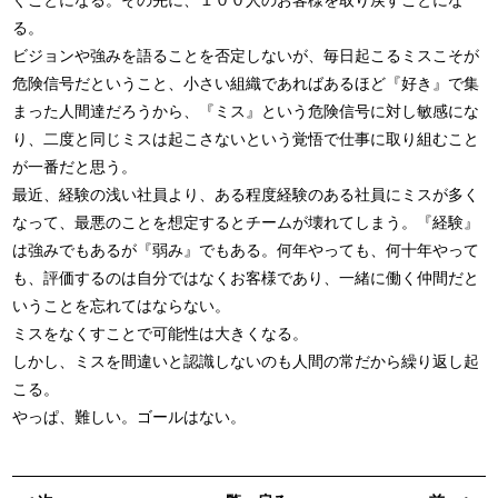
ぐことになる。その先に、１００人のお客様を取り戻すことにな
る。
ビジョンや強みを語ることを否定しないが、毎日起こるミスこそが
危険信号だということ、小さい組織であればあるほど『好き』で集
まった人間達だろうから、『ミス』という危険信号に対し敏感にな
り、二度と同じミスは起こさないという覚悟で仕事に取り組むこと
が一番だと思う。
最近、経験の浅い社員より、ある程度経験のある社員にミスが多く
なって、最悪のことを想定するとチームが壊れてしまう。『経験』
は強みでもあるが『弱み』でもある。何年やっても、何十年やって
も、評価するのは自分ではなくお客様であり、一緒に働く仲間だと
いうことを忘れてはならない。
ミスをなくすことで可能性は大きくなる。
しかし、ミスを間違いと認識しないのも人間の常だから繰り返し起
こる。
やっぱ、難しい。ゴールはない。