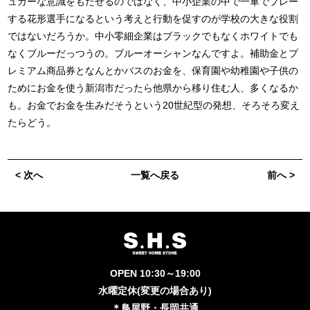
ュガーな意識をもたせるのではなく、中小企業の中で一軍でプレー
する花形選手になるという考えと行動を促すのが学校の大きな役割
ではないだろうか。中小零細企業はブラックでもなくホワイトでも
なくブルーだっつうの。ブルーオーシャンなんですよ。補助金とプ
レミアム商品券となんとかバスのお金を、保育園や幼稚園や子供の
ためにお金を使う新潟市だったら他県から移り住む人、多くなるか
も。お金でお金を生みだそうという20世紀型の発想、そろそろ変え
たらどう。
< 次へ
一覧へ戻る
前へ >
OPEN 10:30～19:00
水曜定休(変更の場合あり)
＊鳥屋野・長岡共通