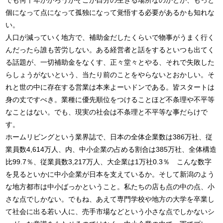
でも何十年かかろうがそこが自分の生きる場所なのかとか、もっと
個になって点になって孤独になって覚悟する必要があるかも知れな
い。
人口が減っていく地方で、補助金だしたくらいで物事がうまく行く
んだったら誰も苦労しない。ある経営者と話をするといつも出てく
る話題が、一切補助金をなくす、正々堂々とやる、それで失敗した
らしょうがないという、当たり前のことをやらないとおかしい。そ
れと世の中に存在する営業は本来よーいドンである。皆スタートは
身の丈ですべき。業種に優先順位をつけることほど不条理や不平等
なことはない。でも、現実の社会は不条理と不平等な事だらけで
す。
ホームリビングという業界誌で、日本の全体企業数は386万社、従
業員数4,614万人、内、中小企業の占める割合は385万社、全体構造
比99.7％、従業員数3,217万人、大企業は1万社0.3％ こんな数字
を見るといかに中小企業が日本を支えているか。そして新潟のよう
な地方都市は中小ばっかということ。私たちの店も点の中の点、小
さな点でしかない。でもね、あえて専門学校や地方の大学を卒業し
て社会に出る若い人に、売手市場などという小さな点でしかないシ