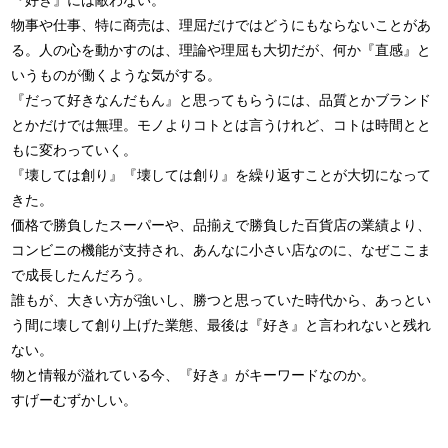
『好き』には敵わない。
物事や仕事、特に商売は、理屈だけではどうにもならないことがあ
る。人の心を動かすのは、理論や理屈も大切だが、何か『直感』と
いうものが働くような気がする。
『だって好きなんだもん』と思ってもらうには、品質とかブランド
とかだけでは無理。モノよりコトとは言うけれど、コトは時間とと
もに変わっていく。
『壊しては創り』『壊しては創り』を繰り返すことが大切になって
きた。
価格で勝負したスーパーや、品揃えで勝負した百貨店の業績より、
コンビニの機能が支持され、あんなに小さい店なのに、なぜここま
で成長したんだろう。
誰もが、大きい方が強いし、勝つと思っていた時代から、あっとい
う間に壊して創り上げた業態、最後は『好き』と言われないと残れ
ない。
物と情報が溢れている今、『好き』がキーワードなのか。
すげーむずかしい。