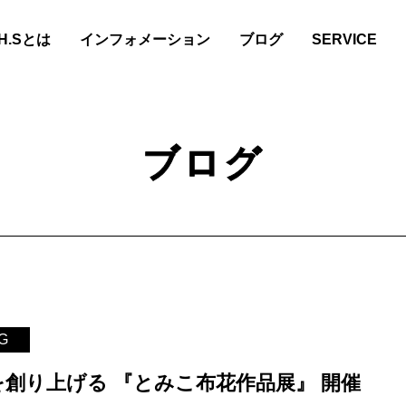
.H.Sとは
インフォメーション
ブログ
SERVICE
ブログ
G
創り上げる 『とみこ布花作品展』 開催