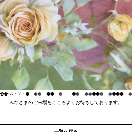
✿❀･∴・∵・
❁
❁❁
❁❁
❁
❁
❁ ❁❁
❁❁
❁ ❁
❁❁❁
❁
みなさまのご来場をこころよりお待ちしております。
一覧へ戻る