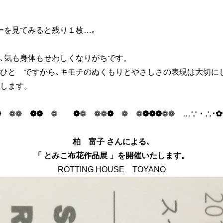
ーを見てみると残り１枚…｡
､気も身体もせわしくなりがちです。
ひと ですから､キモチのぬくもりとやさしさの表現は大切に
します。
❁
❁❁
❁❁
❁
❁
❁ ❁❁
❁
❁ ❁
❁❁❁
❁❁ …
∵・∴･✿
柏 富子 さんによる､
「 とみこ布花作品展 」を開催いたします。
ROTTING HOUSE TOYANO