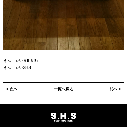
きんしゃい豆皿紀行！
きんしゃいSHS！
< 次へ
一覧へ戻る
前へ >