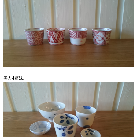
美人4姉妹。